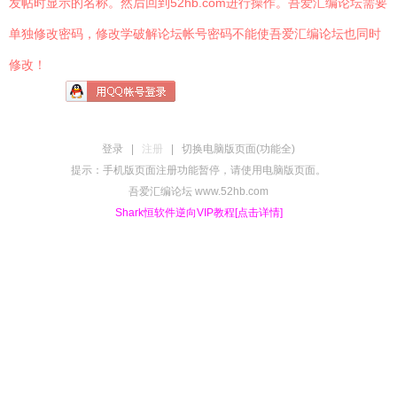
发帖时显示的名称。然后回到52hb.com进行操作。吾爱汇编论坛需要
单独修改密码，修改学破解论坛帐号密码不能使吾爱汇编论坛也同时
修改！
登录
|
注册
|
切换电脑版页面(功能全)
提示：手机版页面注册功能暂停，请使用电脑版页面。
吾爱汇编论坛 www.52hb.com
Shark恒软件逆向VIP教程[点击详情]