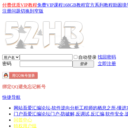
付费优质VIP教程
免费VIP课程
168GB教程
官方系列教程
助困境
注册问题
切换到窄版
找回密码
自动登录
密码
立即注册
登录
绑定QQ避免忘记帐号
快捷导航
网站
吾爱汇编论坛-软件逆向分析工程师的栖息之所-懂进
门户
吾爱汇编论坛门户-防破解,反调试,反汇编,软件安全,逆向分
问答中心
特权用户组