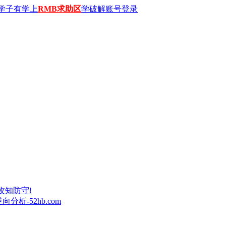
学子有学上
RMB求助区
学破解账号登录
攻知防守!
析-52hb.com