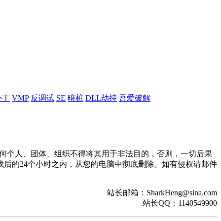
补丁
VMP
反调试
SE
暗桩
DLL劫持
吾爱破解
。任何个人、团体、组织不得将其用于非法目的，否则，一切后果
后的24个小时之内，从您的电脑中彻底删除。如有侵权请邮件
站长邮箱：SharkHeng@sina.com
站长QQ：1140549900