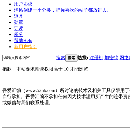
用户协议
淘帖
创建一个分类，把你喜欢的帖子都放进去。
道具
勋章
导读
积分
帮助
Help
新用户指引
搜索
热搜:
注册机
加密狗
网络
搜索
抱歉，本帖要求阅读权限高于 10 才能浏览
吾爱汇编（www.52hb.com）所讨论的技术及相关工具
自行承担。吾爱汇编不承担任何因为技术滥用所产生的连带责
或微信与我们联系处理。