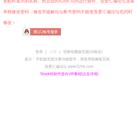
发帖时显示的名称。然后回到52hb.com进行操作。吾爱汇编论坛需要
单独修改密码，修改学破解论坛帐号密码不能使吾爱汇编论坛也同时
修改！
登录
|
注册
|
切换电脑版页面(功能全)
提示：手机版页面注册功能暂停，请使用电脑版页面。
吾爱汇编论坛 www.52hb.com
Shark恒软件逆向VIP教程[点击详情]