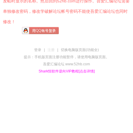
发帖时显示的名称。然后回到52hb.com进行操作。吾爱汇编论坛需要
单独修改密码，修改学破解论坛帐号密码不能使吾爱汇编论坛也同时
修改！
登录
|
注册
|
切换电脑版页面(功能全)
提示：手机版页面注册功能暂停，请使用电脑版页面。
吾爱汇编论坛 www.52hb.com
Shark恒软件逆向VIP教程[点击详情]