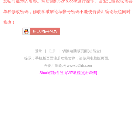
发帖时显示的名称。然后回到52hb.com进行操作。吾爱汇编论坛需要
单独修改密码，修改学破解论坛帐号密码不能使吾爱汇编论坛也同时
修改！
登录
|
注册
|
切换电脑版页面(功能全)
提示：手机版页面注册功能暂停，请使用电脑版页面。
吾爱汇编论坛 www.52hb.com
Shark恒软件逆向VIP教程[点击详情]