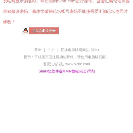
发帖时显示的名称。然后回到52hb.com进行操作。吾爱汇编论坛需要
单独修改密码，修改学破解论坛帐号密码不能使吾爱汇编论坛也同时
修改！
登录
|
注册
|
切换电脑版页面(功能全)
提示：手机版页面注册功能暂停，请使用电脑版页面。
吾爱汇编论坛 www.52hb.com
Shark恒软件逆向VIP教程[点击详情]