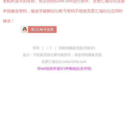
发帖时显示的名称。然后回到52hb.com进行操作。吾爱汇编论坛需要
单独修改密码，修改学破解论坛帐号密码不能使吾爱汇编论坛也同时
修改！
登录
|
注册
|
切换电脑版页面(功能全)
提示：手机版页面注册功能暂停，请使用电脑版页面。
吾爱汇编论坛 www.52hb.com
Shark恒软件逆向VIP教程[点击详情]