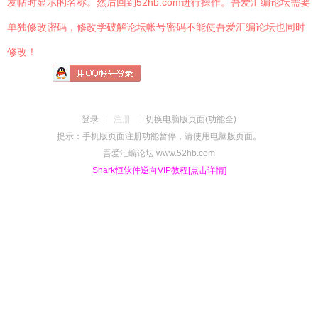
发帖时显示的名称。然后回到52hb.com进行操作。吾爱汇编论坛需要
单独修改密码，修改学破解论坛帐号密码不能使吾爱汇编论坛也同时
修改！
登录
|
注册
|
切换电脑版页面(功能全)
提示：手机版页面注册功能暂停，请使用电脑版页面。
吾爱汇编论坛 www.52hb.com
Shark恒软件逆向VIP教程[点击详情]