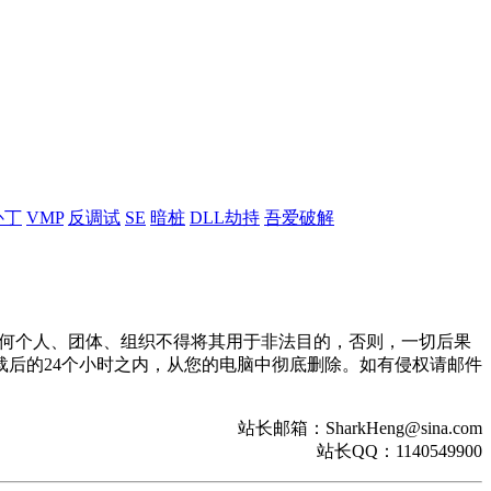
补丁
VMP
反调试
SE
暗桩
DLL劫持
吾爱破解
。任何个人、团体、组织不得将其用于非法目的，否则，一切后果
后的24个小时之内，从您的电脑中彻底删除。如有侵权请邮件
站长邮箱：SharkHeng@sina.com
站长QQ：1140549900