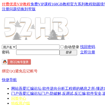
付费优质VIP教程
免费VIP课程
168GB教程
官方系列教程
助困境
注册问题
切换到窄版
找回密码
自动登录
密码
立即注册
登录
绑定QQ避免忘记帐号
快捷导航
网站
吾爱汇编论坛-软件逆向分析工程师的栖息之所-懂进
门户
吾爱汇编论坛门户-防破解,反调试,反汇编,软件安全,逆向分
问答中心
特权用户组