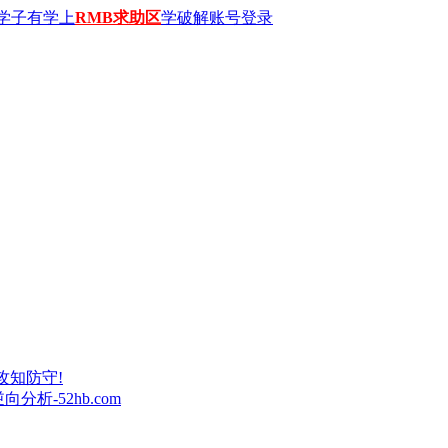
学子有学上
RMB求助区
学破解账号登录
攻知防守!
析-52hb.com