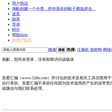
用户协议
淘帖
创建一个分类，把你喜欢的帖子都放进去。
道具
勋章
导读
积分
帮助
Help
新用户指引
搜索
热搜:
注册机
加密狗
网络
搜索
抱歉，您尚未登录，没有权限访问该版块
吾爱汇编（www.52hb.com）所讨论的技术及相关工具
自行承担。吾爱汇编不承担任何因为技术滥用所产生的连带责
或微信与我们联系处理。