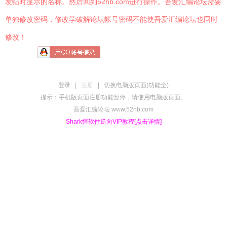
发帖时显示的名称。然后回到52hb.com进行操作。吾爱汇编论坛需要
单独修改密码，修改学破解论坛帐号密码不能使吾爱汇编论坛也同时
修改！
登录
|
注册
|
切换电脑版页面(功能全)
提示：手机版页面注册功能暂停，请使用电脑版页面。
吾爱汇编论坛 www.52hb.com
Shark恒软件逆向VIP教程[点击详情]