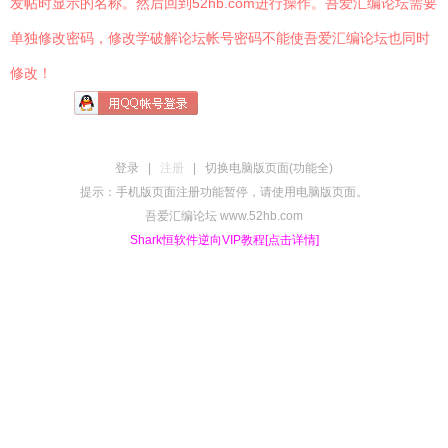
发帖时显示的名称。然后回到52hb.com进行操作。吾爱汇编论坛需要
单独修改密码，修改学破解论坛帐号密码不能使吾爱汇编论坛也同时
修改！
登录
|
注册
|
切换电脑版页面(功能全)
提示：手机版页面注册功能暂停，请使用电脑版页面。
吾爱汇编论坛 www.52hb.com
Shark恒软件逆向VIP教程[点击详情]