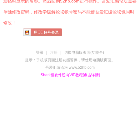
发帖时显示的名称。然后回到52hb.com进行操作。吾爱汇编论坛需要
单独修改密码，修改学破解论坛帐号密码不能使吾爱汇编论坛也同时
修改！
登录
|
注册
|
切换电脑版页面(功能全)
提示：手机版页面注册功能暂停，请使用电脑版页面。
吾爱汇编论坛 www.52hb.com
Shark恒软件逆向VIP教程[点击详情]