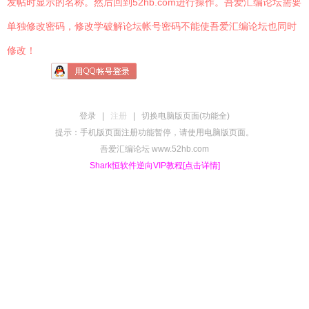
发帖时显示的名称。然后回到52hb.com进行操作。吾爱汇编论坛需要
单独修改密码，修改学破解论坛帐号密码不能使吾爱汇编论坛也同时
修改！
登录
|
注册
|
切换电脑版页面(功能全)
提示：手机版页面注册功能暂停，请使用电脑版页面。
吾爱汇编论坛 www.52hb.com
Shark恒软件逆向VIP教程[点击详情]