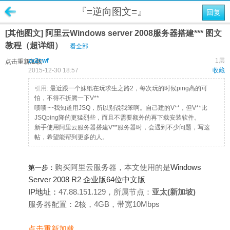
『=逆向图文=』
回复
[其他图文] 阿里云Windows server 2008服务器搭建*** 图文
教程（超详细）
看全部
zx2cwf
1层
点击重新加载
2015-12-30 18:57
收藏
引用:
最近跟一个妹纸在玩求生之路2，每次玩的时候ping高的可
怕，不得不折腾一下V**
啧啧~~我知道用JSQ，所以别说我笨啊。自己建的V**，但V**比
JSQping降的更猛烈些，而且不需要额外的再下载安装软件。
新手使用阿里云服务器搭建V**服务器时，会遇到不少问题，写这
帖，希望能帮到更多的人。
购买阿里云服务器，本文使用的是
Windows
第一步：
Server 2008 R2 企业版64位中文版
IP地址：
47.88.151.129，所属节点：
亚太(新加坡)
服务器配置：2核，4GB，带宽10Mbps
点击重新加载