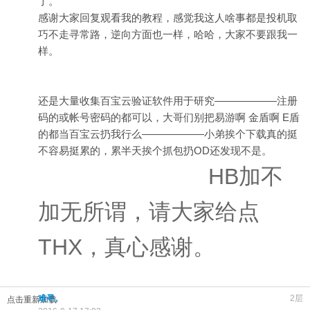
了。
感谢大家回复观看我的教程，感觉我这人啥事都是投机取
巧不走寻常路，逆向方面也一样，哈哈，大家不要跟我一
样。
还是大量收集百宝云验证软件用于研究——————注册
码的或帐号密码的都可以，大哥们别把易游啊 金盾啊 E盾
的都当百宝云扔我行么——————小弟挨个下载真的挺
不容易挺累的，累半天挨个抓包扔OD还发现不是。
HB加不
加无所谓，请大家给点
THX，真心感谢。
难寻。
2层
点击重新加载