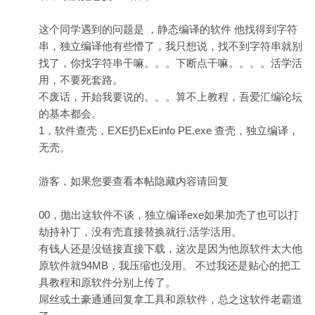
这个同学遇到的问题是 ，静态编译的软件 他找得到字符
串，独立编译他有些懵了，我只想说，找不到字符串就别
找了，你找字符串干嘛。。。下断点干嘛。。。。活学活
用，不要死套路。
不废话，开始我要说的。。。算不上教程，吾爱汇编论坛
的基本都会。
1，软件查壳，EXE扔ExEinfo PE.exe 查壳，独立编译，
无壳。
游客，如果您要查看本帖隐藏内容请
回复
00，抛出这软件不谈，独立编译exe如果加壳了也可以打
劫持补丁，没有壳直接替换就行,活学活用。
有钱人还是没链接直接下载，这次是因为他原软件太大他
原软件就94MB，我压缩也没用。 不过我还是贴心的把工
具教程和原软件分别上传了。
屌丝或土豪通通回复拿工具和原软件，总之这软件老霸道