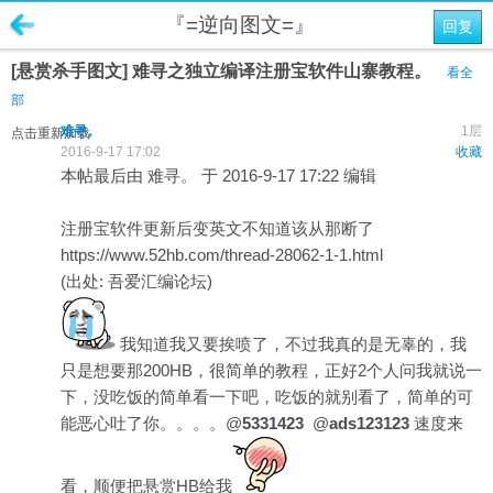
『=逆向图文=』
回复
[悬赏杀手图文] 难寻之独立编译注册宝软件山寨教程。
看全
部
难寻。
1层
点击重新加载
2016-9-17 17:02
收藏
本帖最后由 难寻。 于 2016-9-17 17:22 编辑
注册宝软件更新后变英文不知道该从那断了
https://www.52hb.com/thread-28062-1-1.html
(出处: 吾爱汇编论坛)
我知道我又要挨喷了，不过我真的是无辜的，我
只是想要那200HB，很简单的教程，正好2个人问我就说一
下，没吃饭的简单看一下吧，吃饭的就别看了，简单的可
能恶心吐了你。。。。@
5331423
@
ads123123
速度来
看，顺便把悬赏HB给我