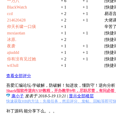
一万八
+ 6
+ 1
[快捷
BlackWatch
+ 1
+ 1
[快捷
ccd
+ 2
+ 1
易语
214620428
+ 2
+ 1
大佬
仰天长啸一口痰
+ 1
辛苦
moxiaotian
+ 1
+ 1
[快捷
冰原.
+ 2
[快捷
夜袭
+ 1
+ 1
[快捷
ajiuddd
+ 1
+ 1
[快捷
你有没有见过她
+ 2
+ 1
[快捷
wtl3ull
+ 1
[快捷
查看全部评分
吾爱汇编论坛-学破解，防破解！知进攻，懂防守！逆向分析，软
Shark恒软件逆向VIP教程，开办教学9年，尽职尽责，有问必
康小子
发表于 2018-5-19 13:21
|
显示全部楼层
快速获取HB的方法：先接任务，然后评分、发帖、回帖等即可快
补丁源码 能分享下么。。。