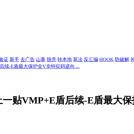
验证
新手
去广告
山寨
脱壳
转本地
算法
反汇编
HOOK
防破解
后续-E盾最大保护全V非特征码逆向 ...
上一贴VMP+E盾后续-E盾最大