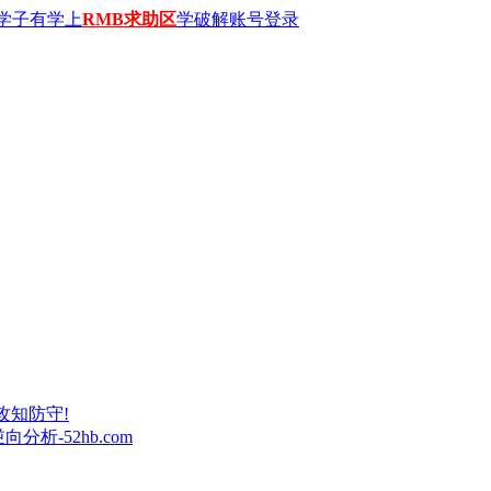
学子有学上
RMB求助区
学破解账号登录
攻知防守!
析-52hb.com