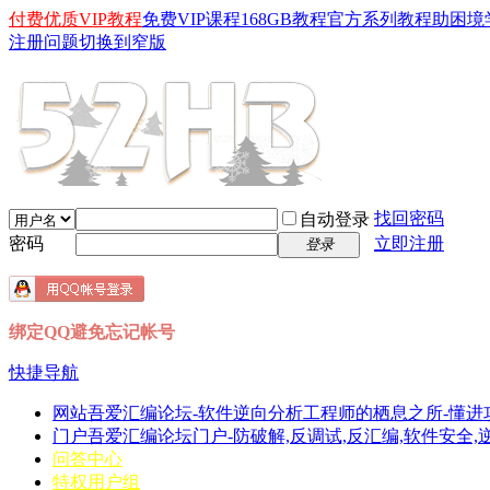
付费优质VIP教程
免费VIP课程
168GB教程
官方系列教程
助困境
注册问题
切换到窄版
找回密码
自动登录
密码
立即注册
登录
绑定QQ避免忘记帐号
快捷导航
网站
吾爱汇编论坛-软件逆向分析工程师的栖息之所-懂进
门户
吾爱汇编论坛门户-防破解,反调试,反汇编,软件安全,逆向分
问答中心
特权用户组