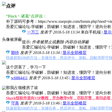
点评
“
Black丶诸葛
”点评说：
补丁源码可参考：https://www.xuepojie.com/forum.php?mod=vie
吾爱汇编论坛-学破解，防破解！知进攻，懂防守！逆向分析，软
一万三
发表于 2018-5-18 13:34
来自手机端
|
显示
头像被屏蔽
提示:
作者被禁止或删除 内容自动屏蔽
吾爱汇编论坛-学破解，防破解！知进攻，懂防守！逆
期待
发表于 2018-5-18 13:34
|
显示全部楼层
快速获取HB的方法：先接任务，然后评分、发帖、回帖等即可快
这个厉害了，学习一下
吾爱汇编论坛-学破解，防破解！知进攻，懂防守！逆向分析，软
w6884411
发表于 2018-5-18 13:45
|
显示全部楼层
那我占领楼房了诶
吾爱汇编论坛-学破解，防破解！知进攻，懂防守！逆向分析，软
Shark恒软件逆向VIP教程，开办教学9年，尽职尽责，有问必
守荼
发表于 2018-5-18 13:46
|
显示全部楼层
快速获取HB的方法：先接任务，然后评分、发帖、回帖等即可快