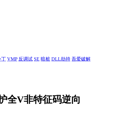
补丁
VMP
反调试
SE
暗桩
DLL劫持
吾爱破解
保护全V非特征码逆向