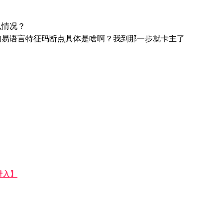
么情况？
的易语言特征码断点具体是啥啊？我到那一步就卡主了
进入】