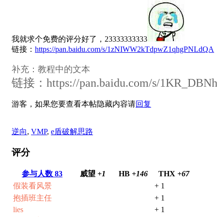
我就求个免费的评分好了，23333333333
链接：
https://pan.baidu.com/s/1zNIWW2kTdpwZ1qhgPNLdQA
补充：教程中的文本
链接：
https://pan.baidu.com/s/1KR_D
游客，如果您要查看本帖隐藏内容请
回复
逆向
,
VMP
,
e盾破解思路
评分
参与人数
83
威望
+1
HB
+146
THX
+67
假装看风景
+ 1
抱插班主任
+ 1
lies
+ 1