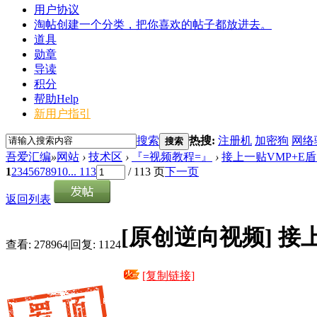
用户协议
淘帖
创建一个分类，把你喜欢的帖子都放进去。
道具
勋章
导读
积分
帮助
Help
新用户指引
搜索
热搜:
注册机
加密狗
网络
搜索
吾爱汇编
»
网站
›
技术区
›
『=视频教程=』
›
接上一贴VMP+E盾
1
2
3
4
5
6
7
8
9
10
... 113
/ 113 页
下一页
返回列表
[原创逆向视频]
接
查看:
278964
|
回复:
1124
[复制链接]