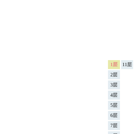
！
1层
11层
2层
3层
4层
5层
6层
7层