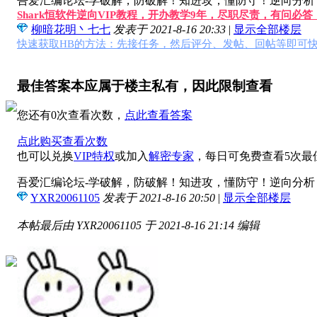
吾爱汇编论坛-学破解，防破解！知进攻，懂防守！逆向分析，软
Shark恒软件逆向VIP教程，开办教学9年，尽职尽责，有问必
柳暗花明丶七七
发表于 2021-8-16 20:33
|
显示全部楼层
快速获取HB的方法：先接任务，然后评分、发帖、回帖等即可快
最佳答案本应属于楼主私有，因此限制查看
您还有0次查看次数，
点此查看答案
点此购买查看次数
也可以兑换
VIP特权
或加入
解密专家
，每日可免费查看5次最
吾爱汇编论坛-学破解，防破解！知进攻，懂防守！逆向分析，软
YXR20061105
发表于 2021-8-16 20:50
|
显示全部楼层
本帖最后由 YXR20061105 于 2021-8-16 21:14 编辑