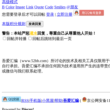
高级模式
B
Color
Image
Link
Quote
Code
Smilies
@朋友
您需要登录后才可以回帖
登录
|
立即注册
本版积分规则
发表回复
警告：本站严惩
灌水
回复，尊重自己从尊重他人开始！
回帖并转播
回帖后跳转到最后一页
吾爱汇编（www.52hb.com）所讨论的技术及相关工具
自行承担。吾爱汇编不承担任何因为技术滥用所产生的连带责
或微信与我们联系处理。
|
RSS
|
手机版
|
小黑屋
|
帮助
|
吾爱汇编
(
京公网安备1101
Powered by
Discuz!