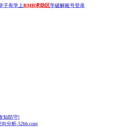
学子有学上
RMB求助区
学破解账号登录
攻知防守!
析-52hb.com