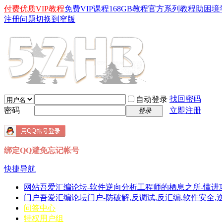
付费优质VIP教程
免费VIP课程
168GB教程
官方系列教程
助困境
注册问题
切换到窄版
找回密码
自动登录
密码
立即注册
登录
绑定QQ避免忘记帐号
快捷导航
网站
吾爱汇编论坛-软件逆向分析工程师的栖息之所-懂进
门户
吾爱汇编论坛门户-防破解,反调试,反汇编,软件安全,逆向分
问答中心
特权用户组