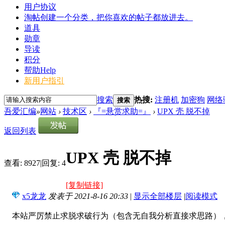
用户协议
淘帖
创建一个分类，把你喜欢的帖子都放进去。
道具
勋章
导读
积分
帮助
Help
新用户指引
搜索
热搜:
注册机
加密狗
网络
搜索
吾爱汇编
»
网站
›
技术区
›
『=悬赏求助=』
›
UPX 壳 脱不掉
返回列表
UPX 壳 脱不掉
查看:
8927
|
回复:
4
[复制链接]
x5龙龙
发表于 2021-8-16 20:33
|
显示全部楼层
|
阅读模式
本站严厉禁止求脱求破行为（包含无自我分析直接求思路），