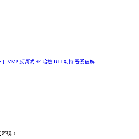
补丁
VMP
反调试
SE
暗桩
DLL劫持
吾爱破解
习环境！