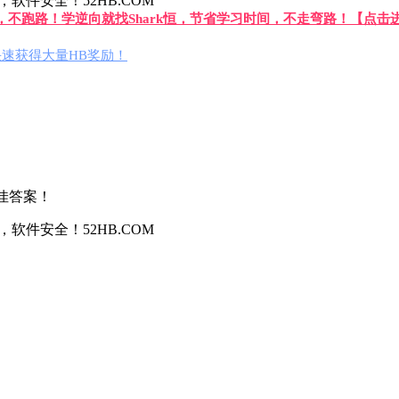
件安全！52HB.COM
答，不跑路！学逆向就找Shark恒，节省学习时间，不走弯路！【点击
速获得大量HB奖励！
佳答案！
件安全！52HB.COM