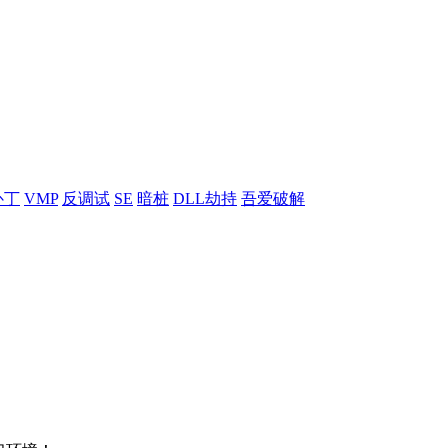
补丁
VMP
反调试
SE
暗桩
DLL劫持
吾爱破解