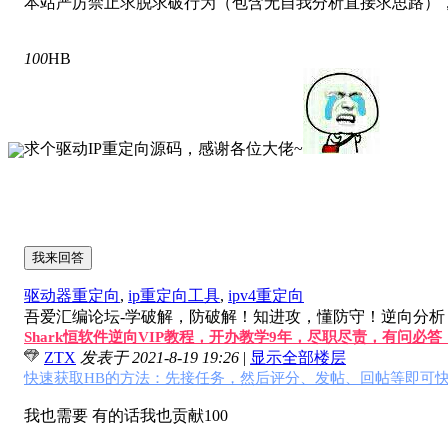
本站严厉禁止求脱求破行为（包含无自我分析直接求思路），
100
HB
求个驱动IP重定向源码，感谢各位大佬~
我来回答
驱动器重定向
,
ip重定向工具
,
ipv4重定向
吾爱汇编论坛-学破解，防破解！知进攻，懂防守！逆向分析，软
Shark恒软件逆向VIP教程，开办教学9年，尽职尽责，有问必
ZTX
发表于 2021-8-19 19:26
|
显示全部楼层
快速获取HB的方法：先接任务，然后评分、发帖、回帖等即可快
我也需要 有的话我也贡献100