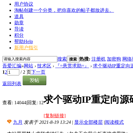
用户协议
淘帖
创建一个分类，把你喜欢的帖子都放进去。
道具
勋章
导读
积分
帮助
Help
新用户指引
搜索
热搜:
注册机
加密狗
网络
搜索
吾爱汇编
»
网站
›
技术区
›
『=悬赏求助=』
›
求个驱动IP重定向
1
2
/ 2 页
下一页
返回列表
求个驱动IP重定向源
查看:
14044
|
回复:
12
[复制链接]
九月
发表于 2021-8-19 13:24
|
显示全部楼层
|
阅读模式