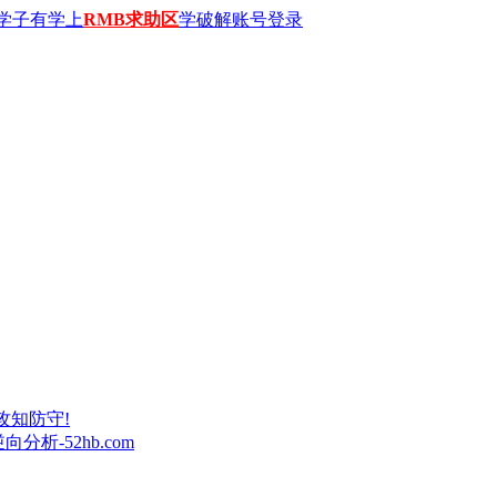
学子有学上
RMB求助区
学破解账号登录
攻知防守!
析-52hb.com