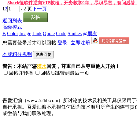
Shark恒软件逆向VIP教程，开办教学9年，尽职尽责，有问必
1
2
/ 2 页
下一页
返回列表
高级模式
B
Color
Image
Link
Quote
Code
Smilies
@朋友
您需要登录后才可以回帖
登录
|
立即注册
本版积分规则
发表回复
警告：本站严惩
灌水
回复，尊重自己从尊重他人开始！
回帖并转播
回帖后跳转到最后一页
吾爱汇编（www.52hb.com）所讨论的技术及相关工具
自行承担。吾爱汇编不承担任何因为技术滥用所产生的连带责
或微信与我们联系处理。