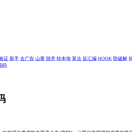
验证
新手
去广告
山寨
脱壳
转本地
算法
反汇编
HOOK
防破解
源码
码