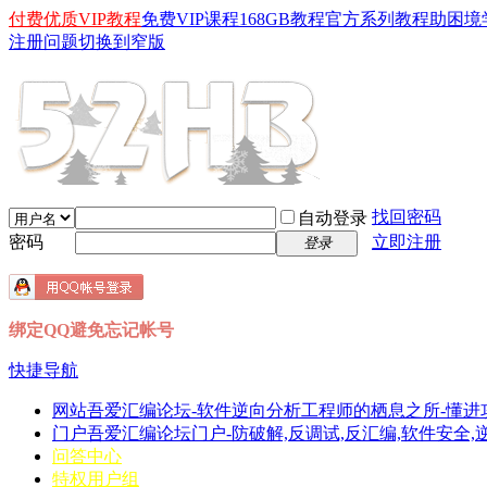
付费优质VIP教程
免费VIP课程
168GB教程
官方系列教程
助困境
注册问题
切换到窄版
找回密码
自动登录
密码
立即注册
登录
绑定QQ避免忘记帐号
快捷导航
网站
吾爱汇编论坛-软件逆向分析工程师的栖息之所-懂进
门户
吾爱汇编论坛门户-防破解,反调试,反汇编,软件安全,逆向分
问答中心
特权用户组