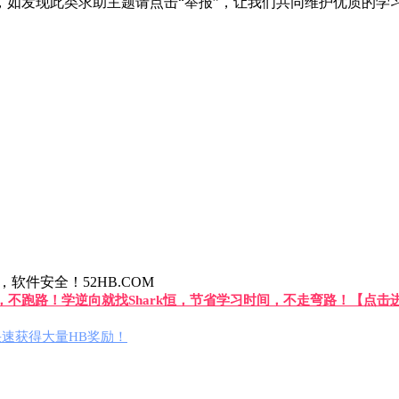
如发现此类求助主题请点击“举报”，让我们共同维护优质的学
件安全！52HB.COM
答，不跑路！学逆向就找Shark恒，节省学习时间，不走弯路！【点击
速获得大量HB奖励！