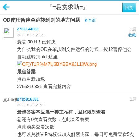
『=悬赏求助=』
回复
OD使用暂停会跳转到别的地方问题
看全部
2760144069
1层
2021-8-28 21:31
收藏
悬赏
30
HB
已解决
为什么我的OD在单步到文件运行的时候，按12暂停他会
自动跳转到ntdll这里
最佳答案
点击重新加载
2755816381
查看完整内容
2755816381
2层
点击重新加载
2021-8-28 21:31
最佳答案本应属于楼主私有，因此限制查看
您还有0次查看次数，
点此查看答案
点此购买查看次数
也可以兑换
VIP特权
或加入
解密专家
，每日可免费查看5次