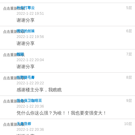
朴实打尊云
5层
点击重新加载
2022-1-22 19:51
谢谢分享
唠叨的丝袜
6层
点击重新加载
2022-1-22 19:56
谢谢分享
靓丽
7层
点击重新加载
2022-1-22 20:04
谢谢分享
狂野睫毛膏
8层
点击重新加载
2022-1-22 20:22
感谢楼主分享，我瞧瞧
苗条保卫咖啡豆
9层
点击重新加载
2022-1-22 20:36
凭什么你这么强？为啥！！我也要变强变大！
天真导师
10层
点击重新加载
2022-1-22 20:36