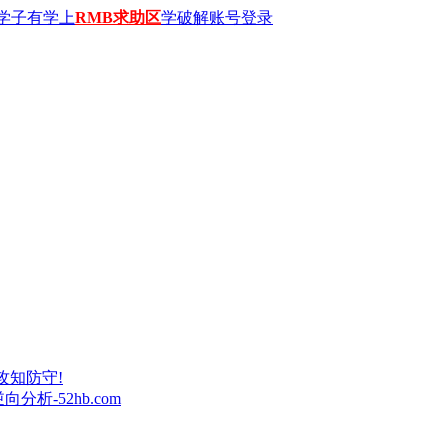
学子有学上
RMB求助区
学破解账号登录
攻知防守!
析-52hb.com