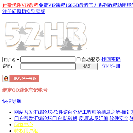
付费优质VIP教程
免费VIP课程
168GB教程
官方系列教程
助困境
注册问题
切换到窄版
找回密码
自动登录
密码
立即注册
登录
绑定QQ避免忘记帐号
快捷导航
网站
吾爱汇编论坛-软件逆向分析工程师的栖息之所-懂进
门户
吾爱汇编论坛门户-防破解,反调试,反汇编,软件安全,逆向分
问答中心
特权用户组