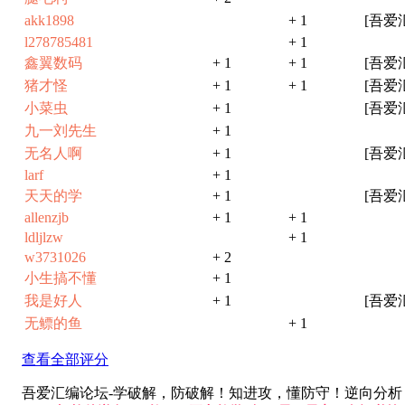
akk1898
+ 1
[吾爱
l278785481
+ 1
鑫翼数码
+ 1
+ 1
[吾爱
猪才怪
+ 1
+ 1
[吾爱
小菜虫
+ 1
[吾爱
九一刘先生
+ 1
无名人啊
+ 1
[吾爱
larf
+ 1
天天的学
+ 1
[吾爱
allenzjb
+ 1
+ 1
ldljlzw
+ 1
w3731026
+ 2
小生搞不懂
+ 1
我是好人
+ 1
[吾爱
无鳔的鱼
+ 1
查看全部评分
吾爱汇编论坛-学破解，防破解！知进攻，懂防守！逆向分析，软