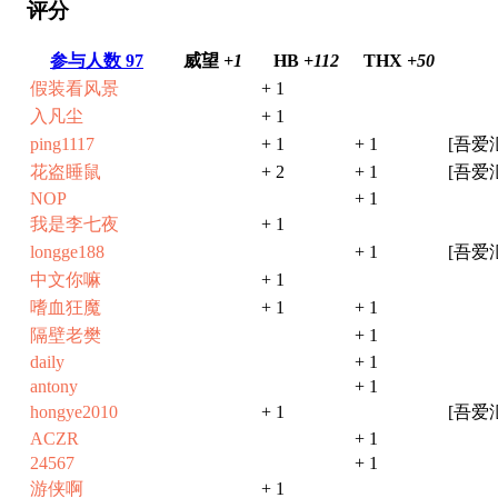
评分
参与人数
97
威望
+1
HB
+112
THX
+50
假装看风景
+ 1
入凡尘
+ 1
ping1117
+ 1
+ 1
[吾爱
花盗睡鼠
+ 2
+ 1
[吾爱
NOP
+ 1
我是李七夜
+ 1
longge188
+ 1
[吾爱
中文你嘛
+ 1
嗜血狂魔
+ 1
+ 1
隔壁老樊
+ 1
daily
+ 1
antony
+ 1
hongye2010
+ 1
[吾爱
ACZR
+ 1
24567
+ 1
游侠啊
+ 1