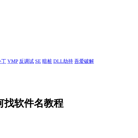
补丁
VMP
反调试
SE
暗桩
DLL劫持
吾爱破解
何找软件名教程