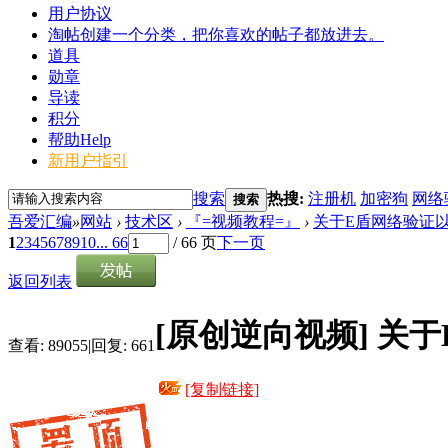
用户协议
淘帖
创建一个分类，把你喜欢的帖子都放进去。
道具
勋章
导读
积分
帮助
Help
新用户指引
搜索
热搜:
注册机
加密狗
网络
搜索
吾爱汇编
»
网站
›
技术区
›
『=视频教程=』
›
关于E盾网络验证以
1
2
3
4
5
6
7
8
9
10
... 66
/ 66 页
下一页
返回列表
[原创逆向视频]
关于
查看:
89055
|
回复:
661
[复制链接]