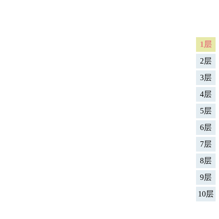
1层
2层
3层
4层
5层
6层
！
7层
8层
9层
10层