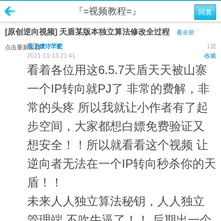
『=视频教程=』
回复
[原创逆向视频] 天盾某版本独立算法修改全过程
看全部
莣孒嬡沵芣蓜
1层
点击重新加载
2021-11-13 21:41
收藏
看着各位用这6.5.7天盾天天被山寨
一个IP转向就PJ了 非常的费解，非
常的头疼 所以我就让小作者有了起
步空间，大家都想白嫖免费验证又
想安全！！所以就看看这个视频 让
逆向者无法在一个IP转向秒杀你的天
盾！！
未来人人独立算法秘钥，人人独立
管理端 不吹牛逼了！！ 后期出一个