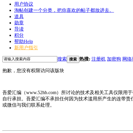
用户协议
淘帖
创建一个分类，把你喜欢的帖子都放进去。
道具
勋章
导读
积分
帮助
Help
新用户指引
搜索
热搜:
注册机
加密狗
网络
搜索
抱歉，您没有权限访问该版块
吾爱汇编（www.52hb.com）所讨论的技术及相关工具
自行承担。吾爱汇编不承担任何因为技术滥用所产生的连带责
或微信与我们联系处理。