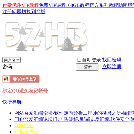
付费优质VIP教程
免费VIP课程
168GB教程
官方系列教程
助困境
注册问题
切换到窄版
找回密码
自动登录
密码
立即注册
登录
绑定QQ避免忘记帐号
快捷导航
网站
吾爱汇编论坛-软件逆向分析工程师的栖息之所-懂进
门户
吾爱汇编论坛门户-防破解,反调试,反汇编,软件安全,逆向分
问答中心
特权用户组