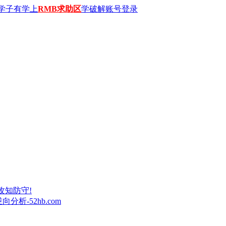
学子有学上
RMB求助区
学破解账号登录
攻知防守!
析-52hb.com