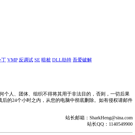
补丁
VMP
反调试
SE
暗桩
DLL劫持
吾爱破解
。任何个人、团体、组织不得将其用于非法目的，否则，一切后果
后的24个小时之内，从您的电脑中彻底删除。如有侵权请邮件
站长邮箱：SharkHeng@sina.com
站长QQ：1140549900