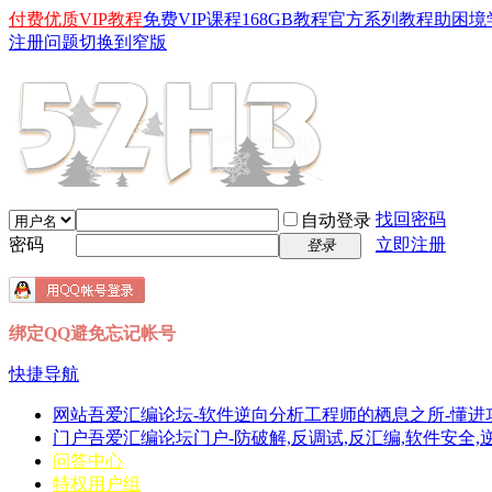
付费优质VIP教程
免费VIP课程
168GB教程
官方系列教程
助困境
注册问题
切换到窄版
找回密码
自动登录
密码
立即注册
登录
绑定QQ避免忘记帐号
快捷导航
网站
吾爱汇编论坛-软件逆向分析工程师的栖息之所-懂进
门户
吾爱汇编论坛门户-防破解,反调试,反汇编,软件安全,逆向分
问答中心
特权用户组