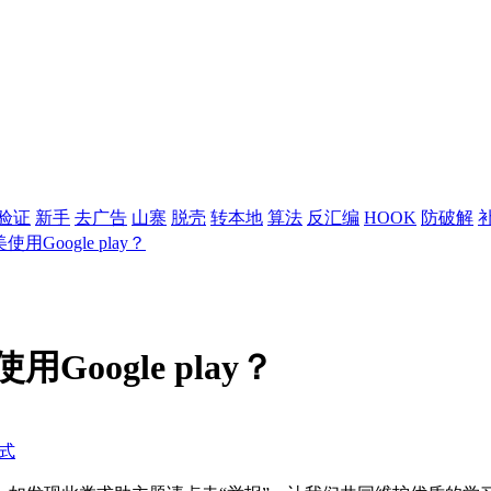
验证
新手
去广告
山寨
脱壳
转本地
算法
反汇编
HOOK
防破解
用Google play？
Google play？
式