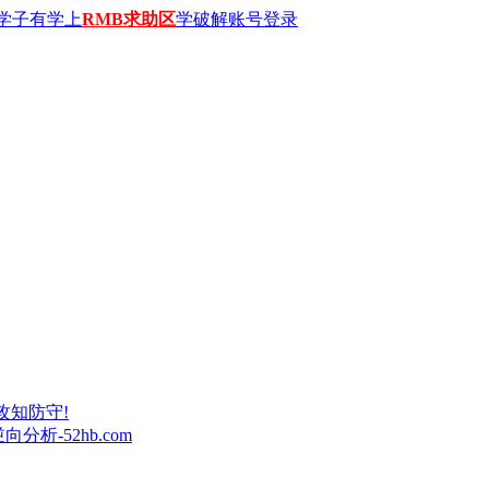
学子有学上
RMB求助区
学破解账号登录
攻知防守!
析-52hb.com