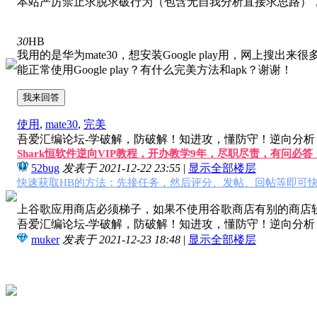
本站严厉禁止求脱求破行为（包含无自我分析直接求思路），
30
HB
我用的是华为mate30，想安装Google play用，网上搜出来
能正常使用Google play？有什么完美方法和apk？谢谢！
我来回答
使用
,
mate30
,
完美
吾爱汇编论坛-学破解，防破解！知进攻，懂防守！逆向分析，软
Shark恒软件逆向VIP教程，开办教学9年，尽职尽责，有问必
52bug
发表于 2021-12-22 23:55
|
显示全部楼层
快速获取HB的方法：先接任务，然后评分、发帖、回帖等即可快
上谷歌应用商店必须梯子，如果不使用谷歌商店有别的商店软
吾爱汇编论坛-学破解，防破解！知进攻，懂防守！逆向分析，软
muker
发表于 2021-12-23 18:48
|
显示全部楼层