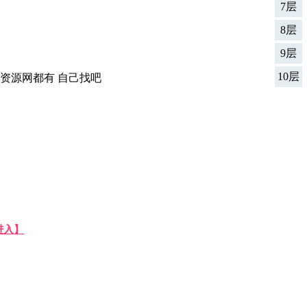
7层
8层
9层
10层
资源网都有 自己找吧
进入】