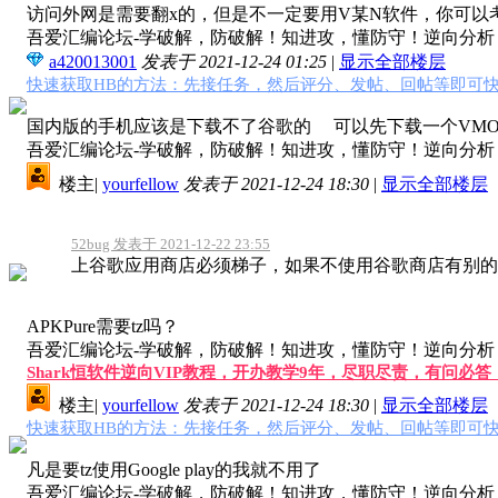
访问外网是需要翻x的，但是不一定要用V某N软件，你可以
吾爱汇编论坛-学破解，防破解！知进攻，懂防守！逆向分析，软
a420013001
发表于 2021-12-24 01:25
|
显示全部楼层
快速获取HB的方法：先接任务，然后评分、发帖、回帖等即可快
国内版的手机应该是下载不了谷歌的 可以先下载一个VMOS
吾爱汇编论坛-学破解，防破解！知进攻，懂防守！逆向分析，软
楼主
|
yourfellow
发表于 2021-12-24 18:30
|
显示全部楼层
52bug 发表于 2021-12-22 23:55
上谷歌应用商店必须梯子，如果不使用谷歌商店有别的商店
APKPure需要tz吗？
吾爱汇编论坛-学破解，防破解！知进攻，懂防守！逆向分析，软
Shark恒软件逆向VIP教程，开办教学9年，尽职尽责，有问必
楼主
|
yourfellow
发表于 2021-12-24 18:30
|
显示全部楼层
快速获取HB的方法：先接任务，然后评分、发帖、回帖等即可快
凡是要tz使用Google play的我就不用了
吾爱汇编论坛-学破解，防破解！知进攻，懂防守！逆向分析，软