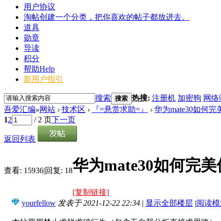
用户协议
淘帖
创建一个分类，把你喜欢的帖子都放进去。
道具
勋章
导读
积分
帮助
Help
新用户指引
搜索
热搜:
注册机
加密狗
网络
搜索
吾爱汇编
»
网站
›
技术区
›
『=悬赏求助=』
›
华为mate30如何完美使
1
2
/ 2 页
下一页
返回列表
华为mate30如何完美使用
查看:
15936
|
回复:
18
[复制链接]
yourfellow
发表于 2021-12-22 22:34
|
显示全部楼层
|
阅读模