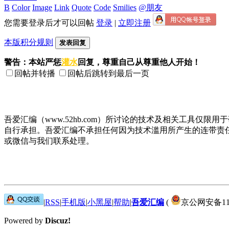
B
Color
Image
Link
Quote
Code
Smilies
@朋友
您需要登录后才可以回帖
登录
|
立即注册
本版积分规则
发表回复
警告：本站严惩
灌水
回复，尊重自己从尊重他人开始！
回帖并转播
回帖后跳转到最后一页
吾爱汇编（www.52hb.com）所讨论的技术及相关工具
自行承担。吾爱汇编不承担任何因为技术滥用所产生的连带责
或微信与我们联系处理。
|
RSS
|
手机版
|
小黑屋
|
帮助
|
吾爱汇编
(
京公网安备1101
Powered by
Discuz!