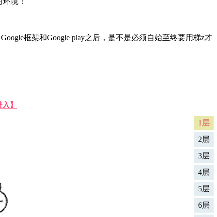
习环境！
oogle框架和Google play之后，是不是必须自始至终要用梯z才
进入】
1层
2层
3层
4层
5层
6层