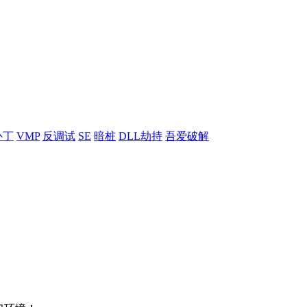
补丁
VMP
反调试
SE
暗桩
DLL劫持
吾爱破解