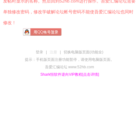
发帖时显示的名称。然后回到52hb.com进行操作。吾爱汇编论坛需要
单独修改密码，修改学破解论坛帐号密码不能使吾爱汇编论坛也同时
修改！
登录
|
注册
|
切换电脑版页面(功能全)
提示：手机版页面注册功能暂停，请使用电脑版页面。
吾爱汇编论坛 www.52hb.com
Shark恒软件逆向VIP教程[点击详情]