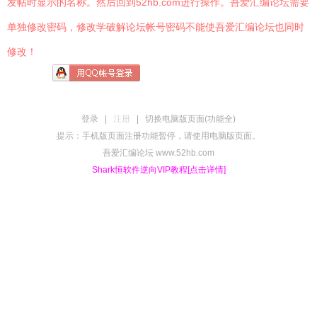
发帖时显示的名称。然后回到52hb.com进行操作。吾爱汇编论坛需要
单独修改密码，修改学破解论坛帐号密码不能使吾爱汇编论坛也同时
修改！
登录
|
注册
|
切换电脑版页面(功能全)
提示：手机版页面注册功能暂停，请使用电脑版页面。
吾爱汇编论坛 www.52hb.com
Shark恒软件逆向VIP教程[点击详情]