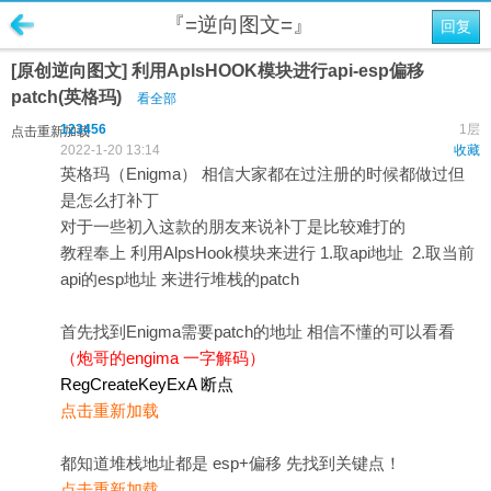
『=逆向图文=』
回复
[原创逆向图文] 利用AplsHOOK模块进行api-esp偏移
patch(英格玛)
看全部
123456
1层
点击重新加载
2022-1-20 13:14
收藏
英格玛（Enigma） 相信大家都在过注册的时候都做过但
是怎么打补丁
对于一些初入这款的朋友来说补丁是比较难打的
教程奉上 利用AlpsHook模块来进行 1.取api地址 2.取当前
api的esp地址 来进行堆栈的patch
首先找到Enigma需要patch的地址 相信不懂的可以看看
（炮哥的engima 一字解码）
RegCreateKeyExA 断点
点击重新加载
都知道堆栈地址都是 esp+偏移 先找到关键点！
点击重新加载