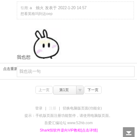
aゞ烛火 发表于 2022-1-20 14:57
引用:
想看英格玛到达oep
我也想
点击重新加载
上一页
第1页
下一页
登录
|
注册
|
切换电脑版页面(功能全)
提示：手机版页面注册功能暂停，请使用电脑版页面。
吾爱汇编论坛 www.52hb.com
Shark恒软件逆向VIP教程[点击详情]