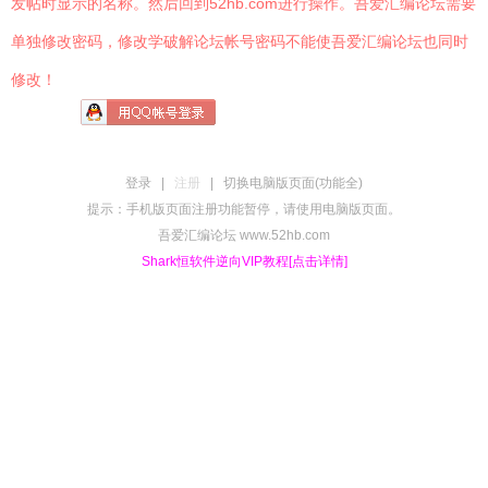
发帖时显示的名称。然后回到52hb.com进行操作。吾爱汇编论坛需要
单独修改密码，修改学破解论坛帐号密码不能使吾爱汇编论坛也同时
修改！
登录
|
注册
|
切换电脑版页面(功能全)
提示：手机版页面注册功能暂停，请使用电脑版页面。
吾爱汇编论坛 www.52hb.com
Shark恒软件逆向VIP教程[点击详情]