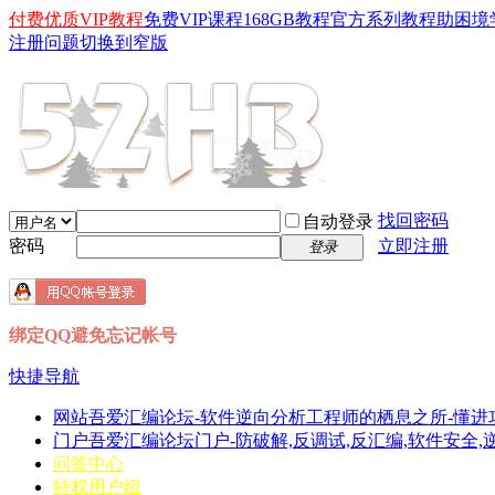
付费优质VIP教程
免费VIP课程
168GB教程
官方系列教程
助困境
注册问题
切换到窄版
找回密码
自动登录
密码
立即注册
登录
绑定QQ避免忘记帐号
快捷导航
网站
吾爱汇编论坛-软件逆向分析工程师的栖息之所-懂进
门户
吾爱汇编论坛门户-防破解,反调试,反汇编,软件安全,逆向分
问答中心
特权用户组