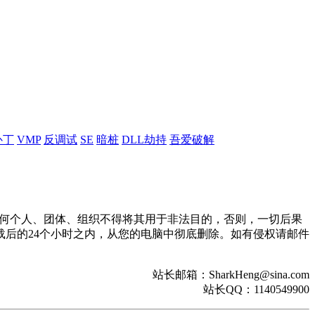
补丁
VMP
反调试
SE
暗桩
DLL劫持
吾爱破解
。任何个人、团体、组织不得将其用于非法目的，否则，一切后果
后的24个小时之内，从您的电脑中彻底删除。如有侵权请邮件
站长邮箱：SharkHeng@sina.com
站长QQ：1140549900