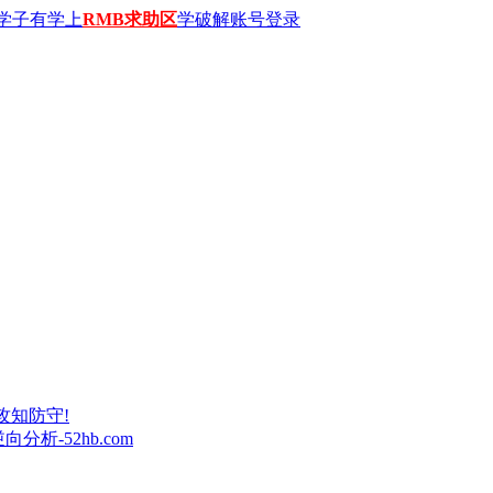
学子有学上
RMB求助区
学破解账号登录
攻知防守!
析-52hb.com