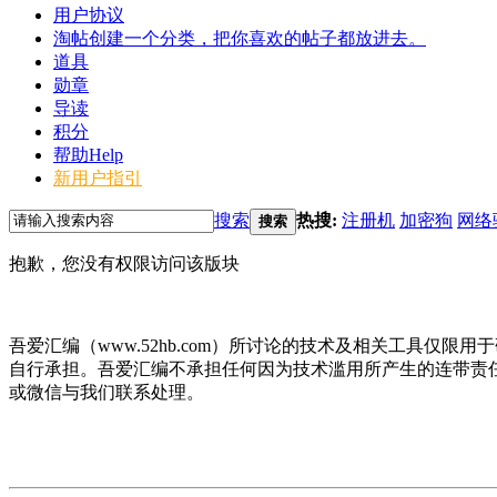
用户协议
淘帖
创建一个分类，把你喜欢的帖子都放进去。
道具
勋章
导读
积分
帮助
Help
新用户指引
搜索
热搜:
注册机
加密狗
网络
搜索
抱歉，您没有权限访问该版块
吾爱汇编（www.52hb.com）所讨论的技术及相关工具
自行承担。吾爱汇编不承担任何因为技术滥用所产生的连带责
或微信与我们联系处理。