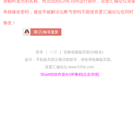
发帖时显示的名称。然后回到52hb.com进行操作。吾爱汇编论坛需要
单独修改密码，修改学破解论坛帐号密码不能使吾爱汇编论坛也同时
修改！
登录
|
注册
|
切换电脑版页面(功能全)
提示：手机版页面注册功能暂停，请使用电脑版页面。
吾爱汇编论坛 www.52hb.com
Shark恒软件逆向VIP教程[点击详情]