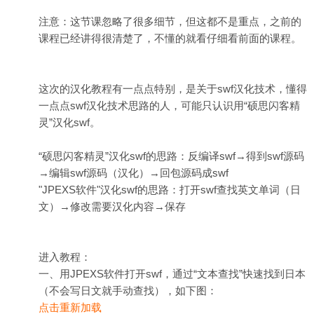
注意：这节课忽略了很多细节，但这都不是重点，之前的
课程已经讲得很清楚了，不懂的就看仔细看前面的课程。
这次的汉化教程有一点点特别，是关于swf汉化技术，懂得
一点点swf汉化技术思路的人，可能只认识用“硕思闪客精
灵”汉化swf。
“硕思闪客精灵”汉化swf的思路：反编译swf→得到swf源码
→编辑swf源码（汉化）→回包源码成swf
"JPEXS软件"汉化swf的思路：打开swf查找英文单词（日
文）→修改需要汉化内容→保存
进入教程：
一、用JPEXS软件打开swf，通过“文本查找”快速找到日本
（不会写日文就手动查找），如下图：
点击重新加载