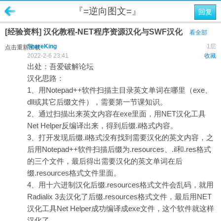
『=逆向图文=』
回复
[经验资料] 汉化教程-NET程序资源汉化与SWF汉化
看全部
ShareKing
1层
点击重新加载
2022-2-6 23:41
收藏
出处：吾爱破解论坛
汉化思路：
1、用Notepad++软件扫描主目录英文单词在哪里（exe、
dll或其它后缀文件），需要第一节课知识。
2、通过扫描出来英文内容在exe里面，用NET汉化工具
Net Helper反编译出来，得到后缀.il格式内容。
3、打开发现后缀.il格式没有找到需要汉化的英文内容，之
后用Notepad++软件扫描后缀为.resources、.il和.res格式
的三个文件，最后得出需要汉化的英文单词在后
缀.resources格式文件里面。
4、用十六进制汉化后缀.resources格式文件会乱码，就用
Radialix 3去汉化了后缀.resources格式文件，最后用NET
汉化工具Net Helper成功编译成exe文件，这个软件就这样
汉化了。