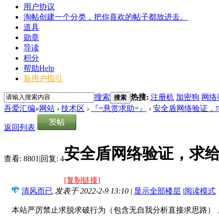
用户协议
淘帖
创建一个分类，把你喜欢的帖子都放进去。
道具
勋章
导读
积分
帮助
Help
新用户指引
搜索
热搜:
注册机
加密狗
网络
搜索
吾爱汇编
»
网站
›
技术区
›
『=悬赏求助=』
›
安全盾网络验证，求
返回列表
安全盾网络验证，求
查看:
8801
|
回复:
4
[复制链接]
清风而已
发表于 2022-2-9 13:10
|
显示全部楼层
|
阅读模式
本站严厉禁止求脱求破行为（包含无自我分析直接求思路），