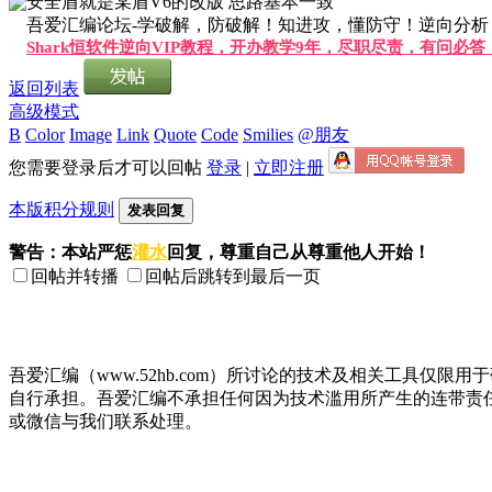
安全盾就是某盾V6的改版 思路基本一致
吾爱汇编论坛-学破解，防破解！知进攻，懂防守！逆向分析，软
Shark恒软件逆向VIP教程，开办教学9年，尽职尽责，有问必
返回列表
高级模式
B
Color
Image
Link
Quote
Code
Smilies
@朋友
您需要登录后才可以回帖
登录
|
立即注册
本版积分规则
发表回复
警告：本站严惩
灌水
回复，尊重自己从尊重他人开始！
回帖并转播
回帖后跳转到最后一页
吾爱汇编（www.52hb.com）所讨论的技术及相关工具
自行承担。吾爱汇编不承担任何因为技术滥用所产生的连带责
或微信与我们联系处理。