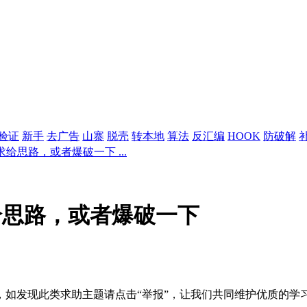
验证
新手
去广告
山寨
脱壳
转本地
算法
反汇编
HOOK
防破解
给思路，或者爆破一下 ...
给思路，或者爆破一下
如发现此类求助主题请点击“举报”，让我们共同维护优质的学