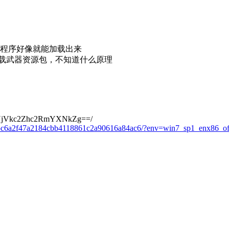
程序好像就能加载出来
载武器资源包，不知道什么原理
yNjVkc2Zhc2RmYXNkZg==/
db075c6a2f47a2184cbb4118861c2a90616a84ac6/?env=win7_sp1_enx86_of