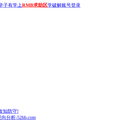
学子有学上
RMB求助区
学破解账号登录
攻知防守!
析-52hb.com