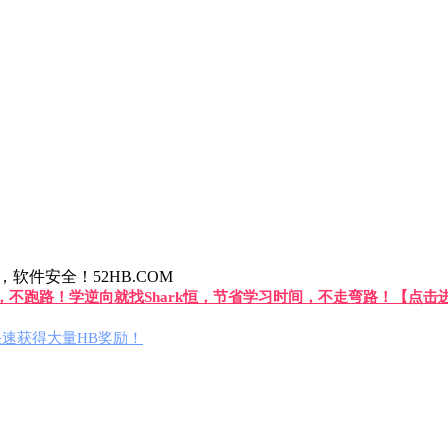
件安全！52HB.COM
答，不跑路！学逆向就找Shark恒，节省学习时间，不走弯路！【点击
速获得大量HB奖励！