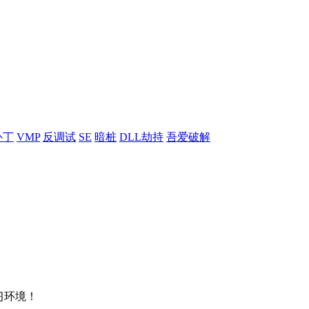
补丁
VMP
反调试
SE
暗桩
DLL劫持
吾爱破解
习环境！