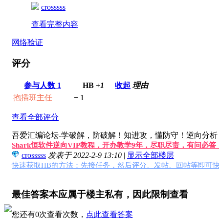
crosssss
查看完整内容
网络验证
评分
参与人数
1
HB
+1
收起
理由
抱插班主任
+ 1
查看全部评分
吾爱汇编论坛-学破解，防破解！知进攻，懂防守！逆向分析，软
Shark恒软件逆向VIP教程，开办教学9年，尽职尽责，有问必
crosssss
发表于 2022-2-9 13:10
|
显示全部楼层
快速获取HB的方法：先接任务，然后评分、发帖、回帖等即可快
最佳答案本应属于楼主私有，因此限制查看
您还有0次查看次数，
点此查看答案