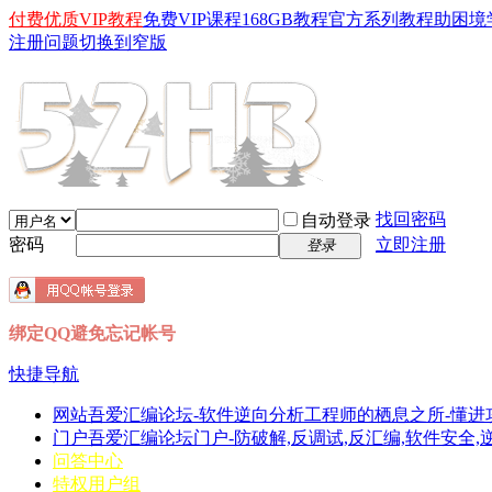
付费优质VIP教程
免费VIP课程
168GB教程
官方系列教程
助困境
注册问题
切换到窄版
找回密码
自动登录
密码
立即注册
登录
绑定QQ避免忘记帐号
快捷导航
网站
吾爱汇编论坛-软件逆向分析工程师的栖息之所-懂进
门户
吾爱汇编论坛门户-防破解,反调试,反汇编,软件安全,逆向分
问答中心
特权用户组