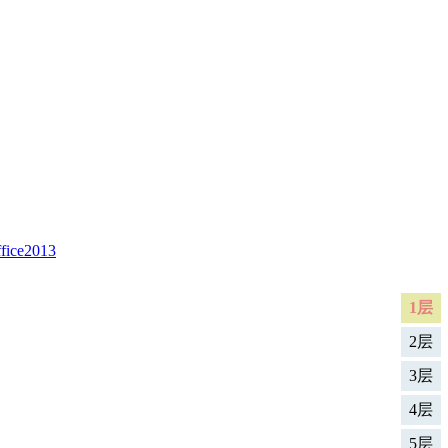
fice2013
1层
2层
3层
4层
5层