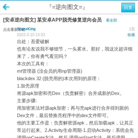
『=逆向图文=』
回复
[安卓逆向图文] 某安卓APP脱壳修复逆向会员
看全部
ShareKing
1层
点击重新加载
2022-2-10 13:33
收藏
出处：吾爱破解
也有论友说我不够细节，一头雾水。那好，我这次超详细
来了，你有勇气看完吗？
本次的工具有：
mt管理器 (没会员的用np管理器)
blackdex 32 (脱壳用的)本次用到的原理：
1.加壳原理
将源apk加密和壳Dex（负责解密）合并成新的Dex。
主要步骤:
用加密算法对源apk加密；再与壳apk进行合并得到新的
Dex文件，最后替换壳程序中的dex文件即可。
他的主要工作是：负责解密源apk，然后加载apk，让其正
常运行起来。2.Activity生命周期-1.启动Activity：系统会先
调用onCreate方法，然后 调用onStart方法，最后调用