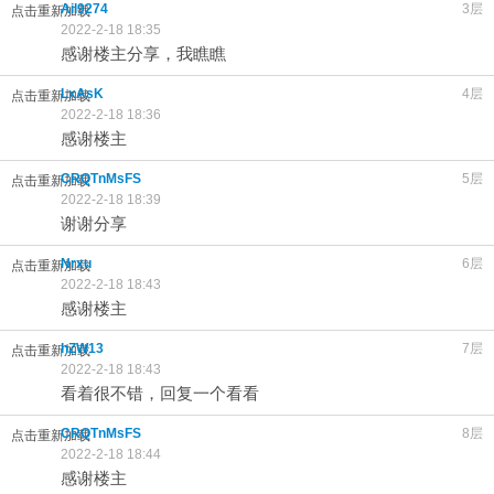
Ail9274
3层
点击重新加载
2022-2-18 18:35
感谢楼主分享，我瞧瞧
LxAsK
4层
点击重新加载
2022-2-18 18:36
感谢楼主
CRQTnMsFS
5层
点击重新加载
2022-2-18 18:39
谢谢分享
Nrxu
6层
点击重新加载
2022-2-18 18:43
感谢楼主
hZW13
7层
点击重新加载
2022-2-18 18:43
看着很不错，回复一个看看
CRQTnMsFS
8层
点击重新加载
2022-2-18 18:44
感谢楼主