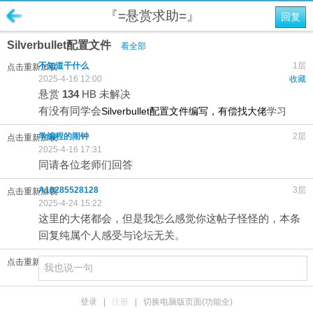
『=悬赏求助=』
回复
Silverbullet配置文件
看全部
不知道干什么
1层
点击重新加载
2025-4-16 12:00
收藏
悬赏
134
HB
未解决
有没有同学会
Silverbullet配置文件编写，有偿找大佬
学习
学编程的闹钟
2层
点击重新加载
2025-4-16 17:31
同请各位老师们回答
A18285528128
3层
点击重新加载
2025-4-24 15:22
这里的大佬都会，但是我怎么感觉你这帖子怪怪的，本条
回复纯属个人感受与论坛无关。
点击重新加载
登录
|
注册
|
切换电脑版页面(功能全)