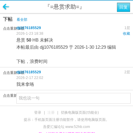
『=悬赏求助=』
回复
下帖
看全部
djj1076185529
1层
点击重新加载
2026-1-23 18:38
收藏
悬赏
50
HB
未解决
本帖最后由 djj1076185529 于 2026-1-30 12:29 编辑
下帖，浪费时间
djj1076185529
2层
点击重新加载
2026-2-17 22:02
我来拿咯
点击重新加载
登录
|
注册
|
切换电脑版页面(功能全)
提示：手机版页面注册功能暂停，请使用电脑版页面。
吾爱汇编论坛 www.52hb.com