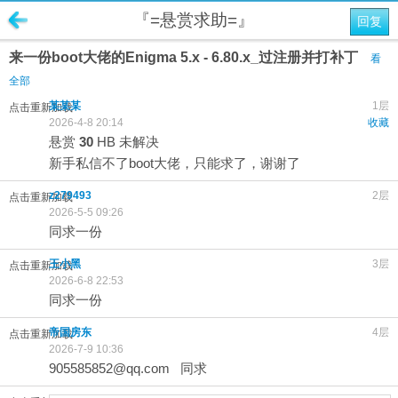
『=悬赏求助=』
回复
来一份boot大佬的Enigma 5.x - 6.80.x_过注册并打补丁
看
全部
某某某
1层
点击重新加载
2026-4-8 20:14
收藏
悬赏
30
HB
未解决
新手私信不了boot大佬，只能求了，谢谢了
z279493
2层
点击重新加载
2026-5-5 09:26
同求一份
王小黑
3层
点击重新加载
2026-6-8 22:53
同求一份
帝国房东
4层
点击重新加载
2026-7-9 10:36
905585852@qq.com
同求