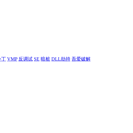
补丁
VMP
反调试
SE
暗桩
DLL劫持
吾爱破解