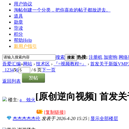
用户协议
淘帖
创建一个分类，把你喜欢的帖子都放进去。
道具
勋章
导读
积分
帮助
Help
新用户指引
搜索
热搜:
注册机
加密狗
网络
搜索
吾爱汇编
»
网站
›
技术区
›
『=视频教程=』
›
首发关于新版VMP3.
1
2
3
4
5
6
/ 6 页
下一页
返回列表
[原创逆向视频]
首发关于
楼主:
aゞ烛火
[复制链接]
杰杰杰杰杰伦
发表于 2026-4-20 15:25
|
显示全部楼层