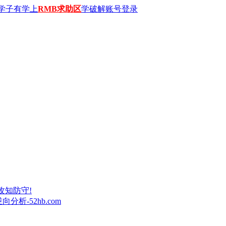
学子有学上
RMB求助区
学破解账号登录
攻知防守!
析-52hb.com