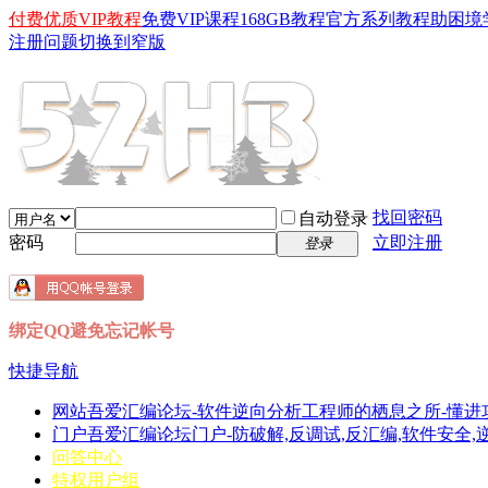
付费优质VIP教程
免费VIP课程
168GB教程
官方系列教程
助困境
注册问题
切换到窄版
找回密码
自动登录
密码
立即注册
登录
绑定QQ避免忘记帐号
快捷导航
网站
吾爱汇编论坛-软件逆向分析工程师的栖息之所-懂进
门户
吾爱汇编论坛门户-防破解,反调试,反汇编,软件安全,逆向分
问答中心
特权用户组