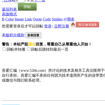
1
2
3
4
5
6
/ 6 页
下一页
返回列表
高级模式
B
Color
Image
Link
Quote
Code
Smilies
@朋友
您需要登录后才可以回帖
登录
|
立即注册
本版积分规则
发表回复
警告：本站严惩
灌水
回复，尊重自己从尊重他人开始！
回帖并转播
回帖后跳转到最后一页
吾爱汇编（www.52hb.com）所讨论的技术及相关工具
自行承担。吾爱汇编不承担任何因为技术滥用所产生的连带责
或微信与我们联系处理。