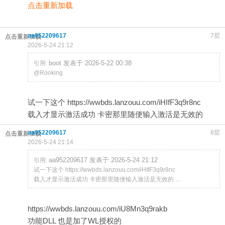
点击重新加载
aa952209617
7层
点击重新加载
2026-5-24 21:12
boot 发表于 2026-5-22 00:38
引用:
@Rooking
试一下这个
https://wwbds.lanzouu.com/iHIfF3q9r8nc
载入才显示激活成功 卡密那里随便输入激活是无效的
aa952209617
8层
点击重新加载
2026-5-24 21:14
aa952209617 发表于 2026-5-24 21:12
引用:
试一下这个 https://wwbds.lanzouu.com/iHIfF3q9r8nc
载入才显示激活成功 卡密那里随便输入激活是无效的 ...
https://wwbds.lanzouu.com/iU8Mn3q9rakb
功能DLL 也是加了WL授权的