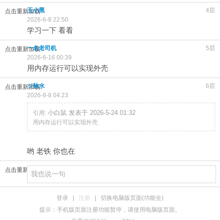
王小黑
4层
点击重新加载
2026-6-8 22:50
学习一下 看看
一名老司机
5层
点击重新加载
2026-6-16 00:39
用内存运行可以实现外壳
ジ秋水
6层
点击重新加载
2026-8-8 04:23
小白鼠 发表于 2026-5-24 01:32
引用:
用内存运行可以实现外壳
哟 老铁 你也在
点击重新加载
登录
|
注册
|
切换电脑版页面(功能全)
提示：手机版页面注册功能暂停，请使用电脑版页面。