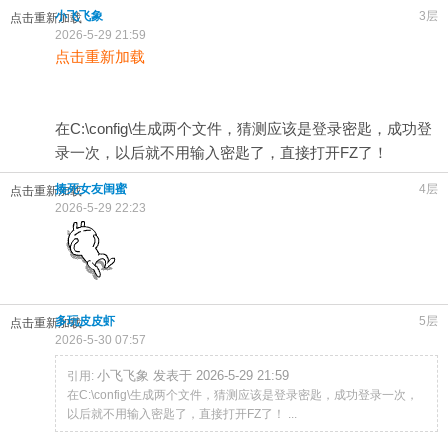
小飞飞象
3层
点击重新加载
2026-5-29 21:59
点击重新加载
在C:\config\生成两个文件，猜测应该是登录密匙，成功登
录一次，以后就不用输入密匙了，直接打开FZ了！
揍死女友闺蜜
4层
点击重新加载
2026-5-29 22:23
多玩皮皮虾
5层
点击重新加载
2026-5-30 07:57
小飞飞象 发表于 2026-5-29 21:59
引用:
在C:\config\生成两个文件，猜测应该是登录密匙，成功登录一次，
以后就不用输入密匙了，直接打开FZ了！ ...