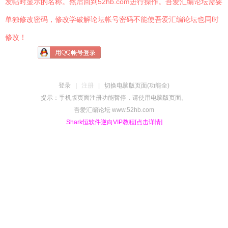
发帖时显示的名称。然后回到52hb.com进行操作。吾爱汇编论坛需要
单独修改密码，修改学破解论坛帐号密码不能使吾爱汇编论坛也同时
修改！
登录
|
注册
|
切换电脑版页面(功能全)
提示：手机版页面注册功能暂停，请使用电脑版页面。
吾爱汇编论坛 www.52hb.com
Shark恒软件逆向VIP教程[点击详情]