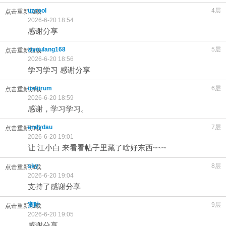
uzcool
4层
点击重新加载
2026-6-20 18:54
感谢分享
ziyoulang168
5层
点击重新加载
2026-6-20 18:56
学习学习 感谢分享
osforum
6层
点击重新加载
2026-6-20 18:59
感谢，学习学习。
andydau
7层
点击重新加载
2026-6-20 19:01
让 江小白 来看看帖子里藏了啥好东西~~~
sky
8层
点击重新加载
2026-6-20 19:04
支持了感谢分享
寞叶
9层
点击重新加载
2026-6-20 19:05
感谢分享